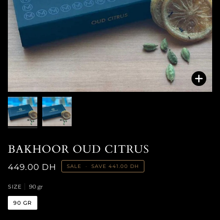
Zoo
BAKHOOR OUD CITRUS
449.00 DH
SALE
•
SAVE
441.00 DH
90 gr
SIZE
90 GR